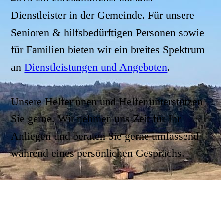
Dienstleister in der Gemeinde. Für unsere
Senioren & hilfsbedürftigen Personen sowie
für Familien bieten wir ein breites Spektrum
an
Dienstleistungen und Angeboten
.
Unsere Helferinnen und Helfer unterstützen
Sie gerne.
Wir nehmen uns Zeit für Ihr
Anliegen und beraten Sie gerne umfassend
während eines persönlichen Gesprächs.
Wir freuen uns auf Ihren Anruf.
Unser Helfertelefon:
0151 560 60 732