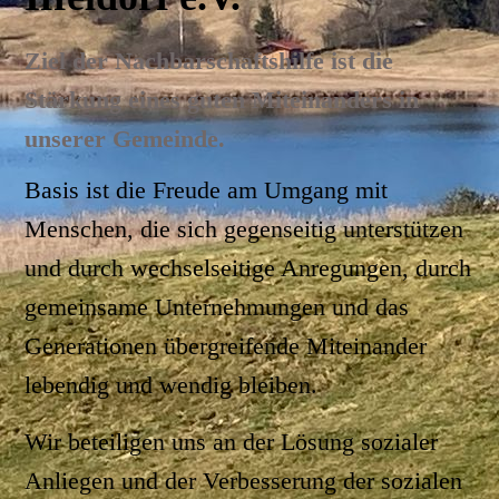
Ziel der Nachbarschaftshilfe ist die
Stärkung eines guten Miteinanders in
unserer Gemeinde.
Basis ist die Freude am Umgang mit
Menschen, die sich gegenseitig unterstützen
und durch wechselseitige Anregungen, durch
gemeinsame Unternehmungen und das
Generationen übergreifende Miteinander
lebendig und wendig bleiben.
Wir beteiligen uns an der Lösung sozialer
Anliegen und der Verbesserung der sozialen